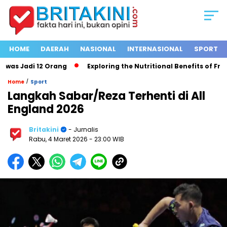
HOME
DAERAH
NASIONAL
INTERNASIONAL
SPORT
as Jadi 12 Orang
Exploring the Nutritional Benefits of Fruits
/
Home
Sport
Langkah Sabar/Reza Terhenti di All
England 2026
Britakini
- Jurnalis
Rabu, 4 Maret 2026
- 23:00 WIB