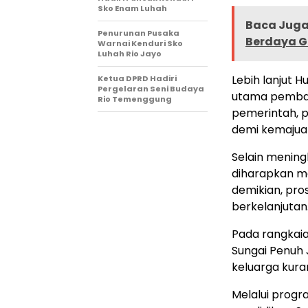
Sko Enam Luhah
Baca Juga 
Penurunan Pusaka
Berdaya 
Warnai Kenduri Sko
Luhah Rio Jayo
Lebih lanjut 
Ketua DPRD Hadiri
Pergelaran Seni Budaya
utama pemban
Rio Temenggung
pemerintah, p
demi kemajuan
Selain mening
diharapkan m
demikian, pro
berkelanjutan
Pada rangkai
Sungai Penuh 
keluarga kura
Melalui progr