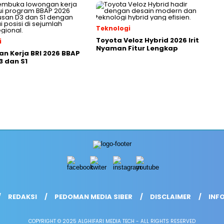
Teknologi
Toyota Veloz Hybrid 2026 Irit
i
Nyaman Fitur Lengkap
n Kerja BRI 2026 BBAP
3 dan S1
REDAKSI
PEDOMAN MEDIA SIBER
DISCLAIMER
INFO
COPYRIGHT © 2025 ALGHIFARI MEDIA TECH - ALL RIGHTS RESERVED