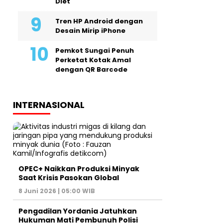
Diet
Tren HP Android dengan
Desain Mirip iPhone
Pemkot Sungai Penuh
Perketat Kotak Amal
dengan QR Barcode
INTERNASIONAL
OPEC+ Naikkan Produksi Minyak
Saat Krisis Pasokan Global
8 Juni 2026 | 05:00 WIB
Pengadilan Yordania Jatuhkan
Hukuman Mati Pembunuh Polisi