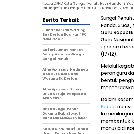
Ketua DPRD Kota Sungai Penuh, Hutri Randa, S.So
dirangkaikan dengan Hari Guru Nasional 2025 di
Sungai Penuh 
Berita Terkait
Randa, S.Sos.
Jumat Berkah Warung
Guru Republik
Buk Dorlan Bagikan 100
Guru Nasional
Nasi kotak
upacara terse
Safari Jumat Pemkot
(17/12).
Serap Aspirasi Warga
Sungai Penuh
Melalui kegia
Alfin Apresiasi Hadirnya
peran guru dal
Gen Auto Care dan
Warung Bu Dorlan
bentuk pengh
mencerdaskan
Alfin Apresiasi Sinergi
DPRD Setujui Ranperda
APBD 2025
Dalam kesemp
Randa
menyam
DPRD Sungai Penuh
Ia menilai gu
Dukung Bakti Sosial
Sunatan Massal Minker
membentuk ka
manusia di Ko
Ketua DPRD Hutri Randa
Hadiri Puncak Kenduri