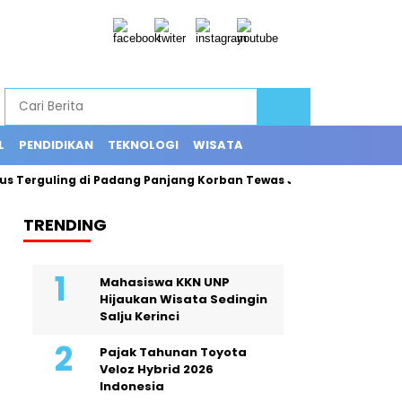
L
PENDIDIKAN
TEKNOLOGI
WISATA
erguling di Padang Panjang Korban Tewas Jadi 12 Orang
Exp
TRENDING
Mahasiswa KKN UNP
Hijaukan Wisata Sedingin
Salju Kerinci
Pajak Tahunan Toyota
Veloz Hybrid 2026
Indonesia