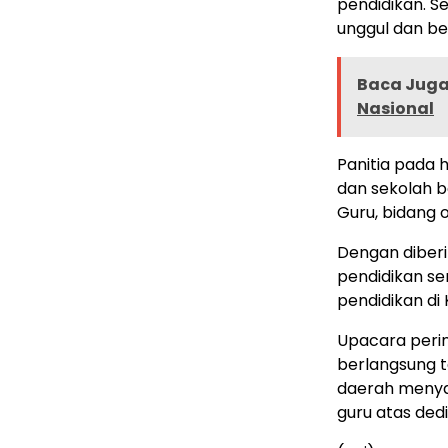
pendidikan. Se
unggul dan be
Baca Juga 
Nasional
Panitia pada 
dan sekolah b
Guru, bidang 
Dengan diber
pendidikan sem
pendidikan di
Upacara perin
berlangsung te
daerah menya
guru atas ded