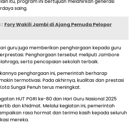
lain itu, program ini bertujuan melahirkan generasi
rdaya saing.
:
Fory Wakili Jambi di Ajang Pemuda Pelopor
hari guru juga memberikan penghargaan kepada guru
erprestasi. Penghargaan tersebut meliputi Jambore
olahraga, serta pencapaian sekolah terbaik.
ikannya penghargaan ini, pemerintah berharap
akin termotivasi. Pada akhirnya, kualitas dan prestasi
 Kota Sungai Penuh terus meningkat.
gatan HUT PGRI ke-80 dan Hari Guru Nasional 2025
rtib dan khidmat. Melalui kegiatan ini, pemerintah
mpaikan rasa hormat dan terima kasih kepada seluruh
ikasi mereka.