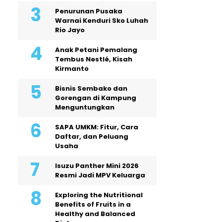
Penurunan Pusaka
Warnai Kenduri Sko Luhah
Rio Jayo
Anak Petani Pemalang
Tembus Nestlé, Kisah
Kirmanto
Bisnis Sembako dan
Gorengan di Kampung
Menguntungkan
SAPA UMKM: Fitur, Cara
Daftar, dan Peluang
Usaha
Isuzu Panther Mini 2026
Resmi Jadi MPV Keluarga
Exploring the Nutritional
Benefits of Fruits in a
Healthy and Balanced