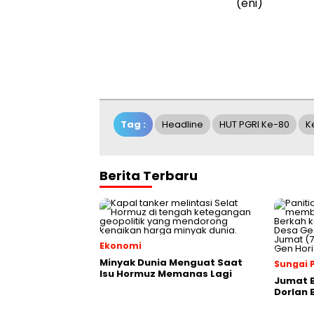
(eni)
Tag :
Headline
HUT PGRI Ke-80
K
Berita Terbaru
Ekonomi
Minyak Dunia Menguat Saat
Sungai 
Isu Hormuz Memanas Lagi
Jumat 
Dorlan 