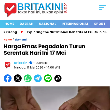
HOME
DAERAH
NASIONAL
INTERNASIONAL
SPORT
 Orang
Exploring the Nutritional Benefits of Fruits in a Heal
/
Home
Ekonomi
Harga Emas Pegadaian Turun
Serentak Hari Ini 17 Mei
Britakini
- Jurnalis
Minggu, 17 Mei 2026
- 14:00 WIB