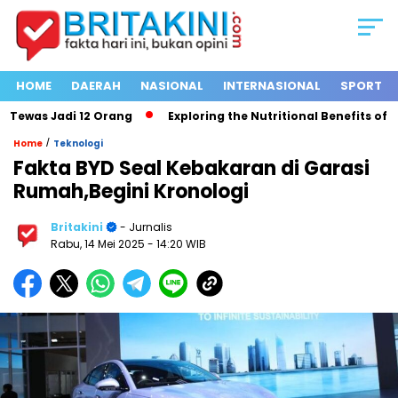
HOME
DAERAH
NASIONAL
INTERNASIONAL
SPORT
ewas Jadi 12 Orang
Exploring the Nutritional Benefits of Frui
/
Home
Teknologi
Fakta BYD Seal Kebakaran di Garasi
Rumah,Begini Kronologi
Britakini
- Jurnalis
Rabu, 14 Mei 2025
- 14:20 WIB