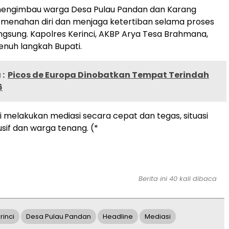
mengimbau warga Desa Pulau Pandan dan Karang
 menahan diri dan menjaga ketertiban selama proses
ngsung. Kapolres Kerinci, AKBP Arya Tesa Brahmana,
nuh langkah Bupati.
:
Picos de Europa Dinobatkan Tempat Terindah
6
 melakukan mediasi secara cepat dan tegas, situasi
sif dan warga tenang. (*
Berita ini 40 kali dibaca
rinci
Desa Pulau Pandan
Headline
Mediasi