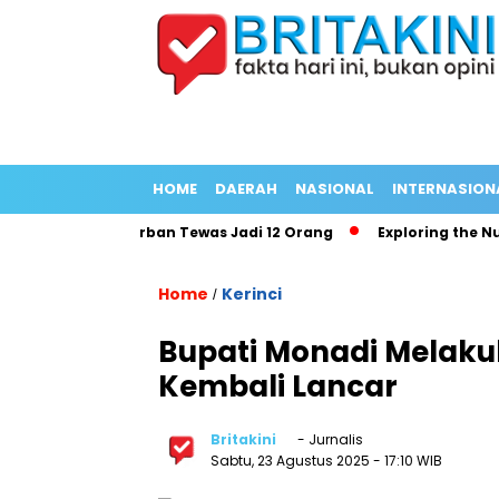
HOME
DAERAH
NASIONAL
INTERNASION
ang Panjang Korban Tewas Jadi 12 Orang
Exploring the Nutri
Home
Kerinci
/
Bupati Monadi Melakuk
Kembali Lancar
Britakini
- Jurnalis
Sabtu, 23 Agustus 2025
- 17:10 WIB