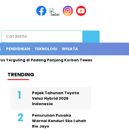
L
PENDIDIKAN
TEKNOLOGI
WISATA
Terguling di Padang Panjang Korban Tewas Jadi 12 Orang
Ex
TRENDING
Pajak Tahunan Toyota
Veloz Hybrid 2026
Indonesia
Penurunan Pusaka
Warnai Kenduri Sko Luhah
Rio Jayo