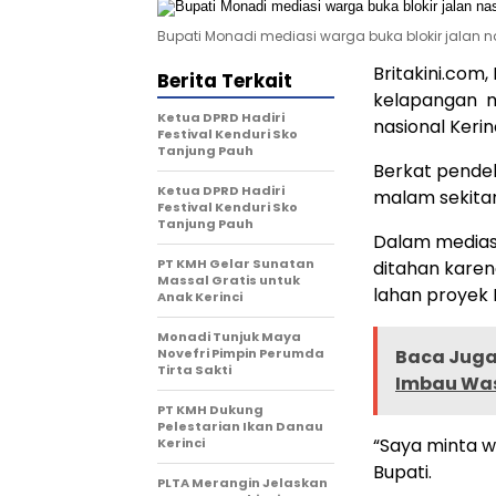
Bupati Monadi mediasi warga buka blokir jalan n
Britakini.com,
Berita Terkait
kelapangan m
Ketua DPRD Hadiri
nasional Keri
Festival Kenduri Sko
Tanjung Pauh
Berkat pende
Ketua DPRD Hadiri
malam sekitar 
Festival Kenduri Sko
Tanjung Pauh
Dalam medias
PT KMH Gelar Sunatan
ditahan karen
Massal Gratis untuk
lahan proyek P
Anak Kerinci
Monadi Tunjuk Maya
Novefri Pimpin Perumda
Baca Juga 
Tirta Sakti
Imbau Wa
PT KMH Dukung
Pelestarian Ikan Danau
“Saya minta w
Kerinci
Bupati.
PLTA Merangin Jelaskan