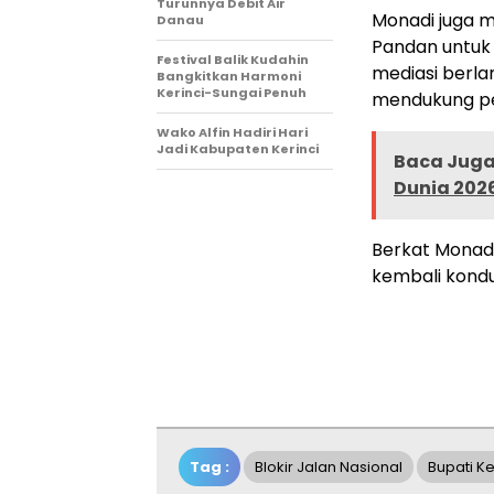
Turunnya Debit Air
Monadi juga 
Danau
Pandan untuk
Festival Balik Kudahin
mediasi berla
Bangkitkan Harmoni
Kerinci-Sungai Penuh
mendukung pe
Wako Alfin Hadiri Hari
Jadi Kabupaten Kerinci
Baca Juga 
Dunia 202
Berkat Monadi
kembali kondu
Tag :
Blokir Jalan Nasional
Bupati Ke