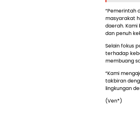
“Pemerintah d
masyarakat ha
daerah. Kami 
dan penuh kek
Selain fokus 
terhadap kebe
membuang sam
“Kami mengaj
takbiran den
lingkungan d
(Ven*)