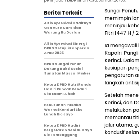
peninjauan kebersihan kota, Jumat (20/03).
Sungai Penuh,
Berita Terkait
memimpin lan
Alfin Apresiasi Hadirnya
meninjau kebe
Gen Auto Care dan
Fitri 1447 H /
Warung Bu Dorlan
Alfin Apresiasi Sinergi
Ia mengawali
DPRD Setujui Ranperda
Kapolri, Pangl
APBD 2025
Kerinci. Dal
DPRD Sungai Penuh
kesiapan peng
Dukung Bakti Sosial
Sunatan Massal Minker
pengaturan ar
langkah antis
Ketua DPRD Hutri Randa
Hadiri Puncak Kenduri
Sko Enam Luhah
Setelah mener
Kerinci, dan 
Penurunan Pusaka
melakukan patr
Warnai Kenduri Sko
Luhah Rio Jayo
memantau titik
jalur utama, 
Ketua DPRD Hadiri
Pergelaran Seni Budaya
kondusif sela
Rio Temenggung