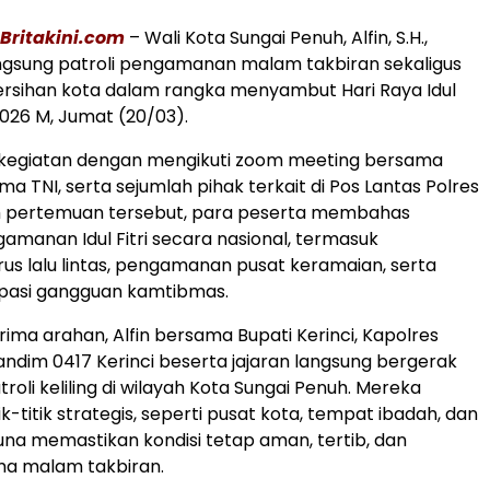
Britakini.com
– Wali Kota Sungai Penuh, Alfin, S.H.,
gsung patroli pengamanan malam takbiran sekaligus
rsihan kota dalam rangka menyambut Hari Raya Idul
 2026 M, Jumat (20/03).
 kegiatan dengan mengikuti zoom meeting bersama
ima TNI, serta sejumlah pihak terkait di Pos Lantas Polres
am pertemuan tersebut, para peserta membahas
amanan Idul Fitri secara nasional, termasuk
us lalu lintas, pengamanan pusat keramaian, serta
ipasi gangguan kamtibmas.
ima arahan, Alfin bersama Bupati Kerinci, Kapolres
Dandim 0417 Kerinci beserta jajaran langsung bergerak
oli keliling di wilayah Kota Sungai Penuh. Mereka
-titik strategis, seperti pusat kota, tempat ibadah, dan
guna memastikan kondisi tetap aman, tertib, dan
ma malam takbiran.