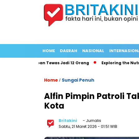
HOME
DAERAH
NASIONAL
INTERNASION
Panjang Korban Tewas Jadi 12 Orang
Exploring the Nutritiona
Home
Sungai Penuh
/
Alfin Pimpin Patroli T
Kota
Britakini
- Jurnalis
Sabtu, 21 Maret 2026
- 01:51 WIB