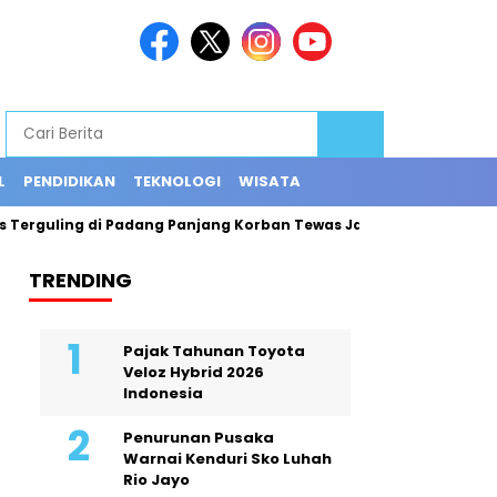
L
PENDIDIKAN
TEKNOLOGI
WISATA
uling di Padang Panjang Korban Tewas Jadi 12 Orang
Explori
TRENDING
Pajak Tahunan Toyota
Veloz Hybrid 2026
Indonesia
Penurunan Pusaka
Warnai Kenduri Sko Luhah
Rio Jayo