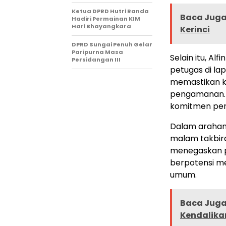
Ketua DPRD Hutri Randa
Baca Juga 
Hadiri Permainan KIM
Hari Bhayangkara
Kerinci
DPRD Sungai Penuh Gelar
Paripurna Masa
Selain itu, Al
Persidangan III
petugas di la
memastikan k
pengamanan. K
komitmen pem
Dalam arahan
malam takbir
menegaskan p
berpotensi m
umum.
Baca Juga 
Kendalikan