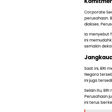
Komitmen 
Corporate Se
perusahaan. B
diakses. Peru
Ia menyebut fi
ini memudahka
semakin deka
Jangkaua
Saat ini, BRI 
Negara terseb
ini juga tersed
Selain itu, BR
Perusahaan ju
ini terus ber