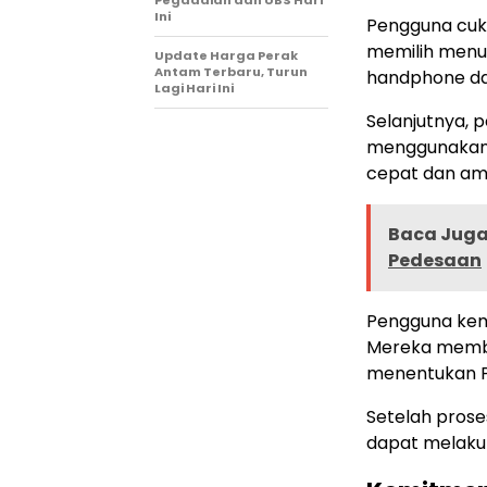
Pegadaian dan UBS Hari
Ini
Pengguna cuku
memilih menu
Update Harga Perak
Antam Terbaru, Turun
handphone da
Lagi Hari Ini
Selanjutnya, 
menggunakan e
cepat dan am
Baca Juga 
Pedesaan
Pengguna kem
Mereka membu
menentukan P
Setelah prose
dapat melakuk