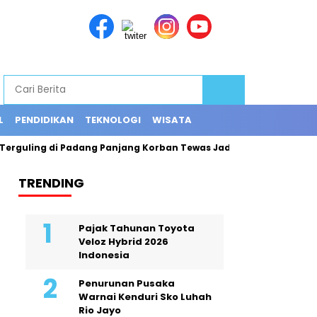
L
PENDIDIKAN
TEKNOLOGI
WISATA
uling di Padang Panjang Korban Tewas Jadi 12 Orang
Explori
TRENDING
Pajak Tahunan Toyota
Veloz Hybrid 2026
Indonesia
Penurunan Pusaka
Warnai Kenduri Sko Luhah
Rio Jayo