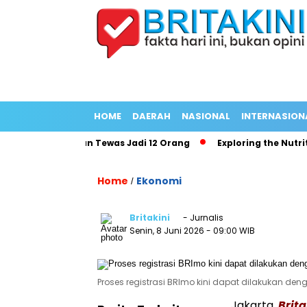
HOME
DAERAH
NASIONAL
INTERNASION
Panjang Korban Tewas Jadi 12 Orang
Exploring the Nutritiona
Home
Ekonomi
/
Britakini
- Jurnalis
Senin, 8 Juni 2026
- 09:00 WIB
Proses registrasi BRImo kini dapat dilakukan denga
Jakarta,
Brit