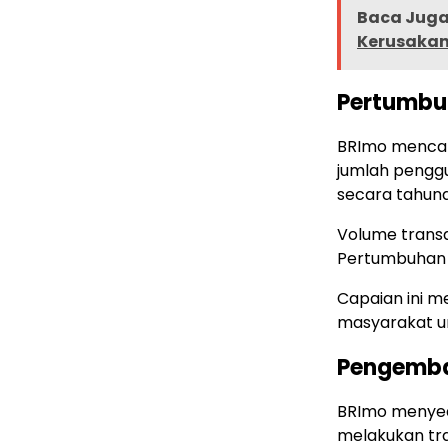
Baca Juga 
Kerusakan
Pertumbu
BRImo mencata
jumlah penggu
secara tahuna
Volume transak
Pertumbuhan i
Capaian ini m
masyarakat un
Pengemba
BRImo menyed
melakukan tr