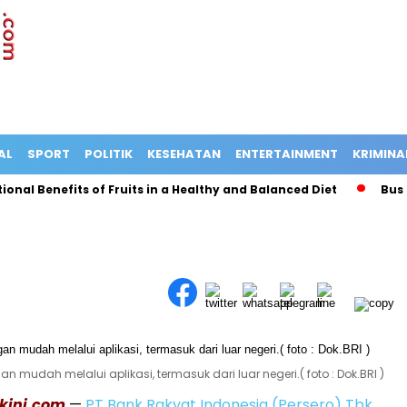
AL
SPORT
POLITIK
KESEHATAN
ENTERTAINMENT
KRIMINA
l Benefits of Fruits in a Healthy and Balanced Diet
Bus Terg
n mudah melalui aplikasi, termasuk dari luar negeri.( foto : Dok.BRI )
akini.com
—
PT Bank Rakyat Indonesia (Persero) Tbk