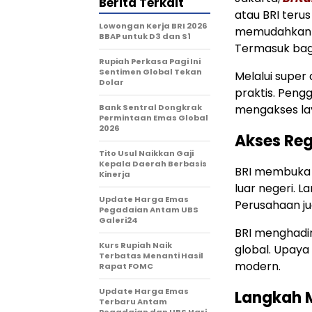
Berita Terkait
atau BRI terus
Lowongan Kerja BRI 2026
memudahkan a
BBAP untuk D3 dan S1
Termasuk bagi
Rupiah Perkasa Pagi Ini
Sentimen Global Tekan
Melalui super
Dolar
praktis. Peng
Bank Sentral Dongkrak
mengakses lay
Permintaan Emas Global
2026
Akses Reg
Tito Usul Naikkan Gaji
Kepala Daerah Berbasis
BRI membuka a
Kinerja
luar negeri. L
Update Harga Emas
Perusahaan ju
Pegadaian Antam UBS
Galeri24
BRI menghadi
Kurs Rupiah Naik
global. Upaya
Terbatas Menanti Hasil
modern.
Rapat FOMC
Update Harga Emas
Langkah 
Terbaru Antam